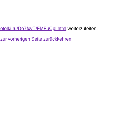
-potolki.ru/Do7fxvE/FMFuCpI.html
weiterzuleiten.
u
zur vorherigen Seite zurückkehren
.