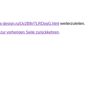
cus-design.ru/IJv2B8r/7LRDpgG.html
weiterzuleiten.
u
zur vorherigen Seite zurückkehren
.