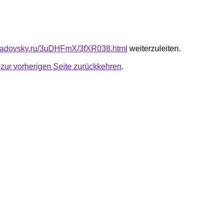
triadovsky.ru/3uDHFmX/3fXR038.html
weiterzuleiten.
u
zur vorherigen Seite zurückkehren
.