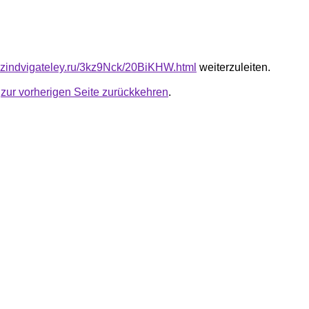
azindvigateley.ru/3kz9Nck/20BiKHW.html
weiterzuleiten.
u
zur vorherigen Seite zurückkehren
.