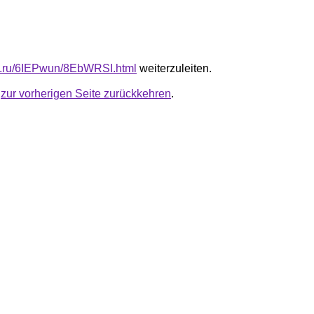
fb.ru/6IEPwun/8EbWRSI.html
weiterzuleiten.
u
zur vorherigen Seite zurückkehren
.