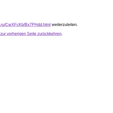
fb.ru/CwXFcKb/Bx7PHdd.html
weiterzuleiten.
u
zur vorherigen Seite zurückkehren
.