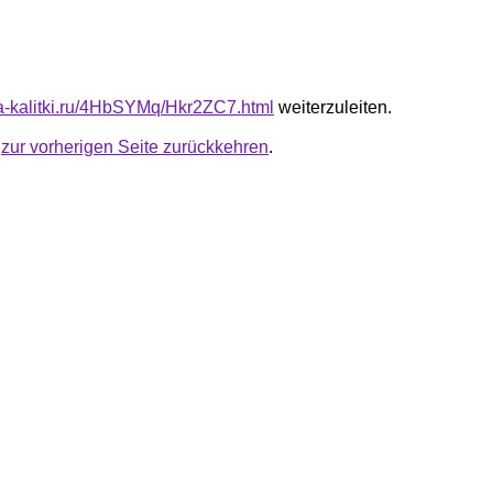
ota-kalitki.ru/4HbSYMq/Hkr2ZC7.html
weiterzuleiten.
u
zur vorherigen Seite zurückkehren
.