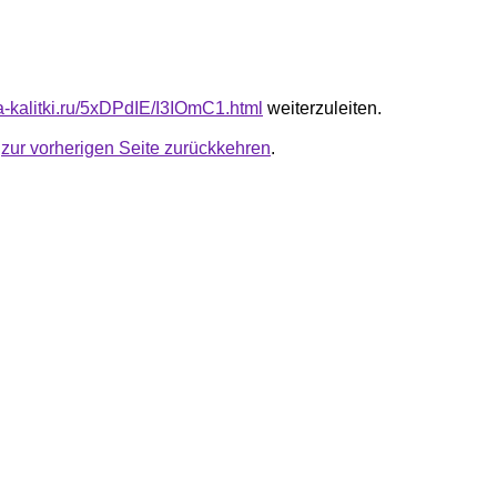
ta-kalitki.ru/5xDPdIE/I3IOmC1.html
weiterzuleiten.
u
zur vorherigen Seite zurückkehren
.