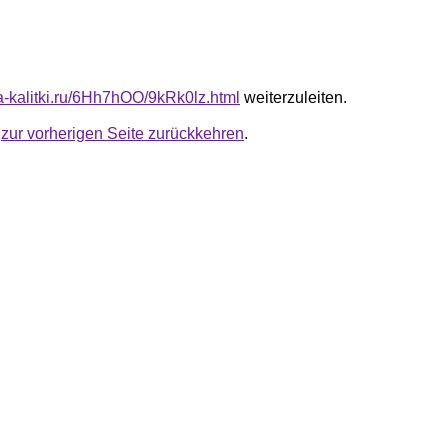
ta-kalitki.ru/6Hh7hOO/9kRk0lz.html
weiterzuleiten.
u
zur vorherigen Seite zurückkehren
.