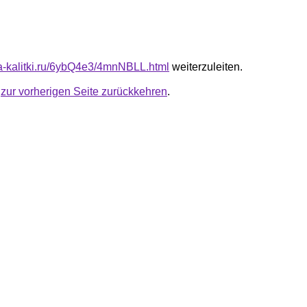
ota-kalitki.ru/6ybQ4e3/4mnNBLL.html
weiterzuleiten.
u
zur vorherigen Seite zurückkehren
.