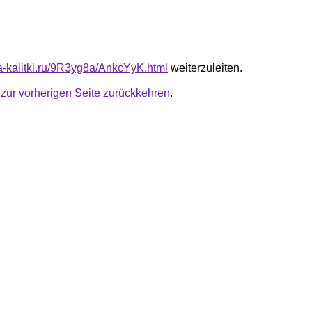
ta-kalitki.ru/9R3yg8a/AnkcYyK.html
weiterzuleiten.
u
zur vorherigen Seite zurückkehren
.