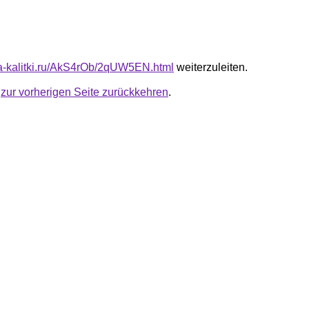
ota-kalitki.ru/AkS4rOb/2qUW5EN.html
weiterzuleiten.
u
zur vorherigen Seite zurückkehren
.