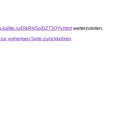
ota-kalitki.ru/DlkRNSo/DZT3QYv.html
weiterzuleiten.
u
zur vorherigen Seite zurückkehren
.