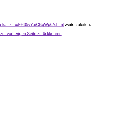
ota-kalitki.ru/FH35vYa/CBqWp6A.html
weiterzuleiten.
u
zur vorherigen Seite zurückkehren
.